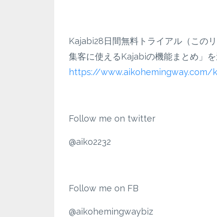
Kajabi28日間無料トライアル（
集客に使えるKajabiの機能まとめ
https://www.aikohemingway.com/k
Follow me on twitter
@aiko2232
Follow me on FB
@aikohemingwaybiz