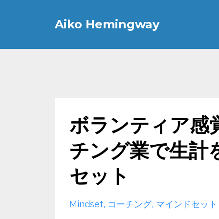
Aiko Hemingway
ボランティア感覚
チング業で生計
セット
Mindset
コーチング
マインドセット