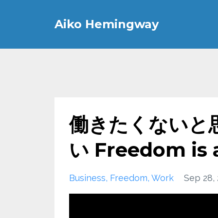
Aiko Hemingway
働きたくないと
い Freedom is a
Business
Freedom
Work
Sep 28,