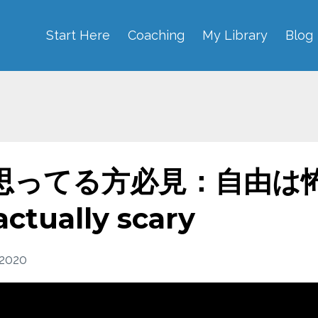
Start Here
Coaching
My Library
Blog
思ってる方必見：自由は
ctually scary
 2020