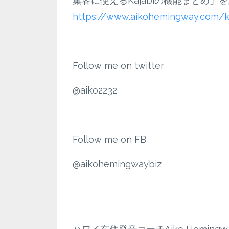
集客に使えるKajabiの機能まとめ
https://www.aikohemingway.com/k
Follow me on twitter
@aiko2232
Follow me on FB
@aikohemingwaybiz