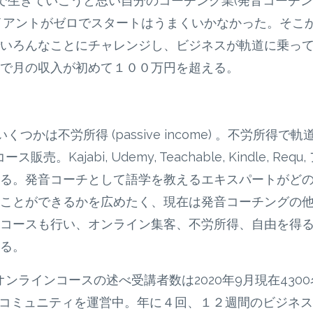
で生きていこうと思い自分のコーチング業(発音コーチン
ライアントがゼロでスタートはうまくいかなかった。そこ
いろんなことにチャレンジし、ビジネスが軌道に乗っ
で月の収入が初めて１００万円を超える。
かは不労所得 (passive income) 。不労所得で軌
ajabi, Udemy, Teachable, Kindle, Requ,
る。発音コーチとして語学を教えるエキスパートがど
ことができるかを広めたく、現在は発音コーチングの
コースも行い、オンライン集客、不労所得、自由を得
る。
いるオンラインコースの述べ受講者数は2020年9月現在4300
ネスコミュニティを運営中。年に４回、１２週間のビジネ