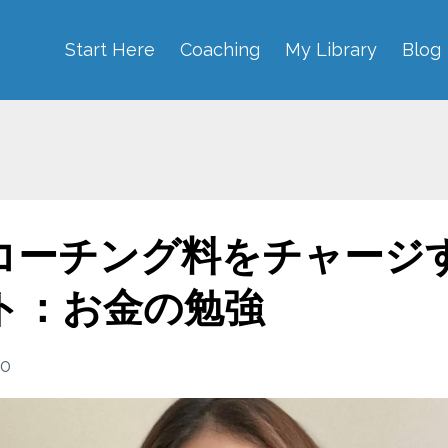
Start Here
Coaching
My Library
Blog
コーチング料をチャージ
ト：お金の勉強
20