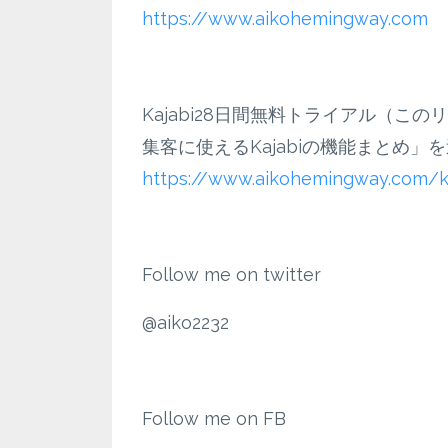
https://www.aikohemingway.com
Kajabi28日間無料トライアル（
集客に使えるKajabiの機能まとめ
https://www.aikohemingway.com/k
Follow me on twitter
@aiko2232
Follow me on FB