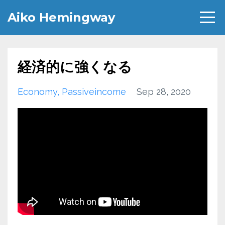
Aiko Hemingway
経済的に強くなる
Economy
Passiveincome
Sep 28, 2020