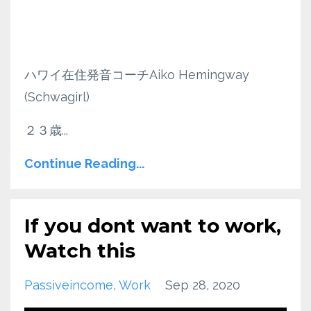
ハワイ在住発音コーチAiko Hemingway
(Schwagirl)
２３歳
...
Continue Reading...
If you dont want to work,
Watch this
Passiveincome
Work
Sep 28, 2020