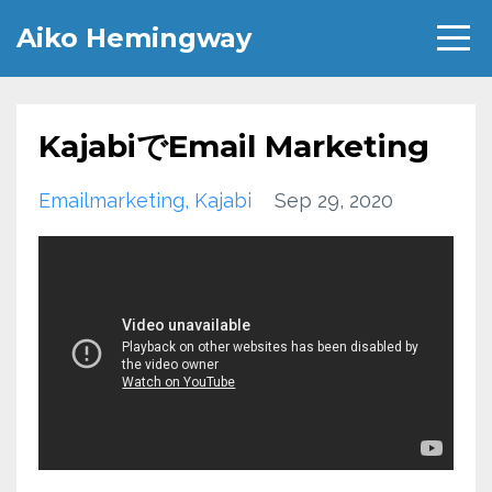
Aiko Hemingway
KajabiでEmail Marketing
Emailmarketing
Kajabi
Sep 29, 2020